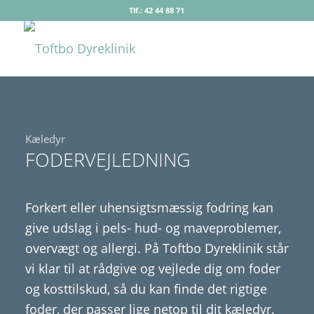
Tlf.: 42 44 88 71
Kæledyr
FODERVEJLEDNING
Forkert eller uhensigtsmæssig fodring kan
give udslag i pels- hud- og maveproblemer,
overvægt og allergi. På Toftbo Dyreklinik står
vi klar til at rådgive og vejlede dig om foder
og kosttilskud, så du kan finde det rigtige
foder, der passer lige netop til dit kæledyr.