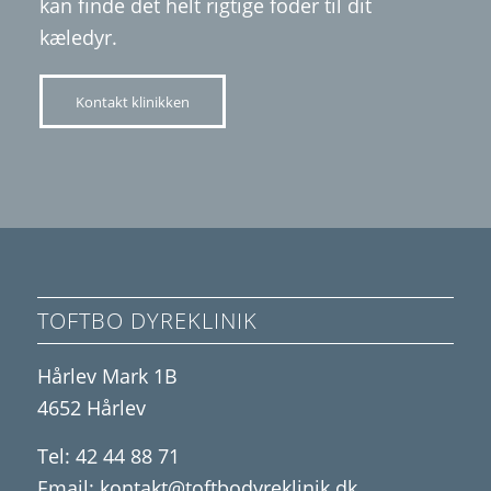
kan finde det helt rigtige foder til dit
kæledyr.
Kontakt klinikken
TOFTBO DYREKLINIK
Hårlev Mark 1B
4652 Hårlev
Tel:
42 44 88 71
Email:
kontakt@toftbodyreklinik.dk